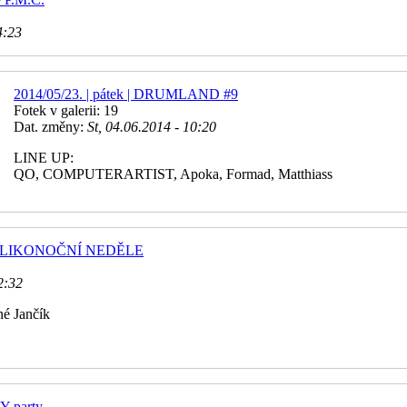
4:23
2014/05/23. | pátek | DRUMLAND #9
Fotek v galerii: 19
Dat. změny:
St, 04.06.2014 - 10:20
LINE UP:
QO, COMPUTERARTIST, Apoka, Formad, Matthiass
EDVELIKONOČNÍ NEDĚLE
2:32
né Jančík
Y party