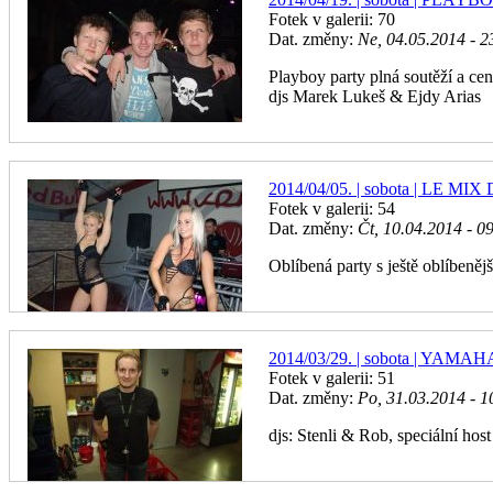
Fotek v galerii: 70
Dat. změny:
Ne, 04.05.2014 - 2
Playboy party plná soutěží a cen
djs Marek Lukeš & Ejdy Arias
2014/04/05. | sobota | LE MIX
Fotek v galerii: 54
Dat. změny:
Čt, 10.04.2014 - 0
Oblíbená party s ještě oblíben
2014/03/29. | sobota | YAMA
Fotek v galerii: 51
Dat. změny:
Po, 31.03.2014 - 1
djs: Stenli & Rob, speciální hos