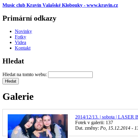
Music club Kravín Valašské Klobouky - www.kravin.cz
Primární odkazy
Novinky
Fotky
Videa
Kontakt
Hledat
Hledat na tomto webu:
Galerie
2014/12/13. | sobota | LAS
Fotek v galerii: 137
Dat. změny:
Po, 15.12.2014 - 1