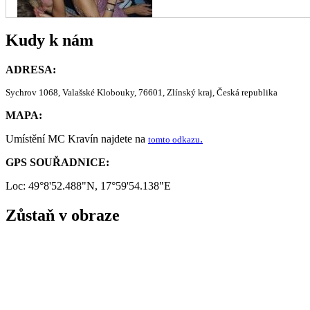
Kudy k nám
ADRESA:
Sychrov 1068, Valašské Klobouky, 76601, Zlínský kraj, Česká republika
MAPA:
Umístění MC Kravín najdete na
.
tomto odkazu
GPS SOUŘADNICE:
Loc: 49°8'52.488"N, 17°59'54.138"E
Zůstaň v obraze