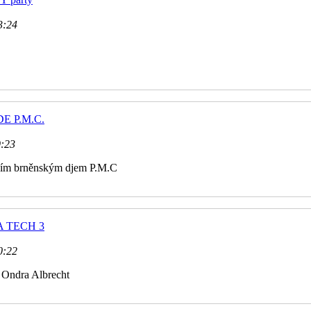
3:24
 DE P.M.C.
9:23
ějším brněnským djem P.M.C
HA TECH 3
0:22
t Ondra Albrecht