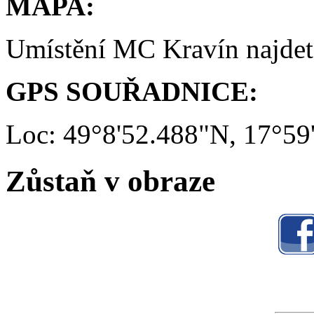
MAPA:
Umístění MC Kravín najde
GPS SOUŘADNICE:
Loc: 49°8'52.488"N, 17°59
Zůstaň v obraze