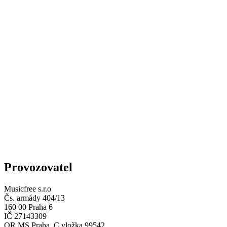
Provozovatel
Musicfree s.r.o
Čs. armády 404/13
160 00 Praha 6
IČ 27143309
OR MS Praha, C vložka 99542