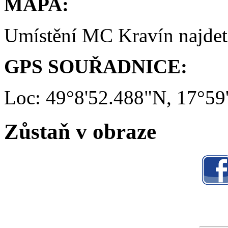
MAPA:
Umístění MC Kravín najde
GPS SOUŘADNICE:
Loc: 49°8'52.488"N, 17°59
Zůstaň v obraze