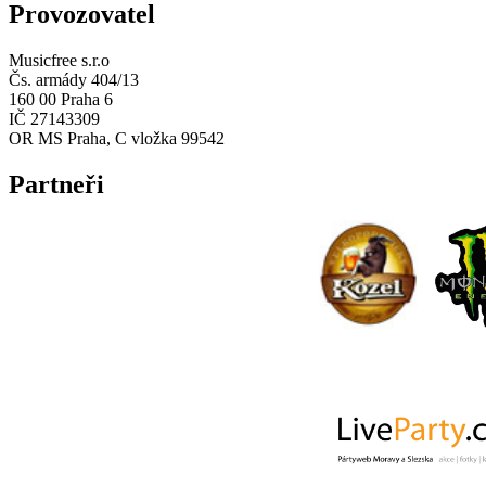
Provozovatel
Musicfree s.r.o
Čs. armády 404/13
160 00 Praha 6
IČ 27143309
OR MS Praha, C vložka 99542
Partneři