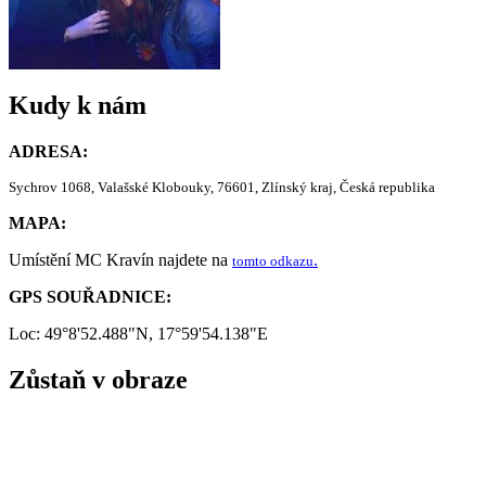
Kudy k nám
ADRESA:
Sychrov 1068, Valašské Klobouky, 76601, Zlínský kraj, Česká republika
MAPA:
Umístění MC Kravín najdete na
.
tomto odkazu
GPS SOUŘADNICE:
Loc: 49°8'52.488"N, 17°59'54.138"E
Zůstaň v obraze