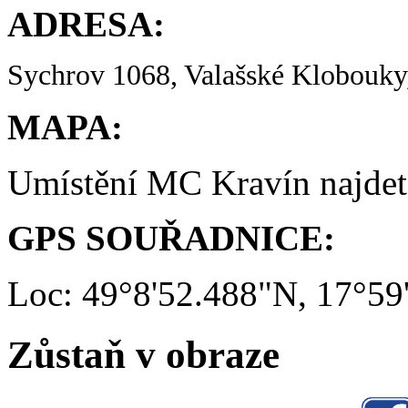
ADRESA:
Sychrov 1068, Valašské Klobouky,
MAPA:
Umístění MC Kravín najde
GPS SOUŘADNICE:
Loc: 49°8'52.488"N, 17°59
Zůstaň v obraze