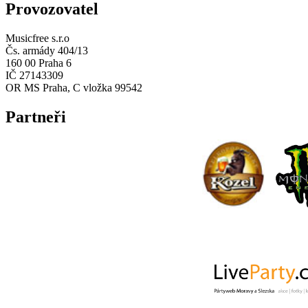
Provozovatel
Musicfree s.r.o
Čs. armády 404/13
160 00 Praha 6
IČ 27143309
OR MS Praha, C vložka 99542
Partneři