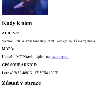
Kudy k nám
ADRESA:
Sychrov 1068, Valašské Klobouky, 76601, Zlínský kraj, Česká republika
MAPA:
Umístění MC Kravín najdete na
.
tomto odkazu
GPS SOUŘADNICE:
Loc: 49°8'52.488"N, 17°59'54.138"E
Zůstaň v obraze