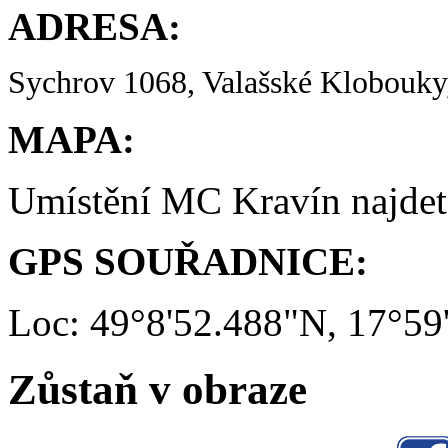
ADRESA:
Sychrov 1068, Valašské Klobouky,
MAPA:
Umístění MC Kravín najde
GPS SOUŘADNICE:
Loc: 49°8'52.488"N, 17°59
Zůstaň v obraze