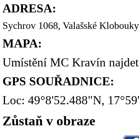
ADRESA:
Sychrov 1068, Valašské Klobouky,
MAPA:
Umístění MC Kravín najde
GPS SOUŘADNICE:
Loc: 49°8'52.488"N, 17°59
Zůstaň v obraze