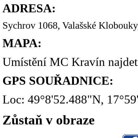
ADRESA:
Sychrov 1068, Valašské Klobouky,
MAPA:
Umístění MC Kravín najde
GPS SOUŘADNICE:
Loc: 49°8'52.488"N, 17°59
Zůstaň v obraze