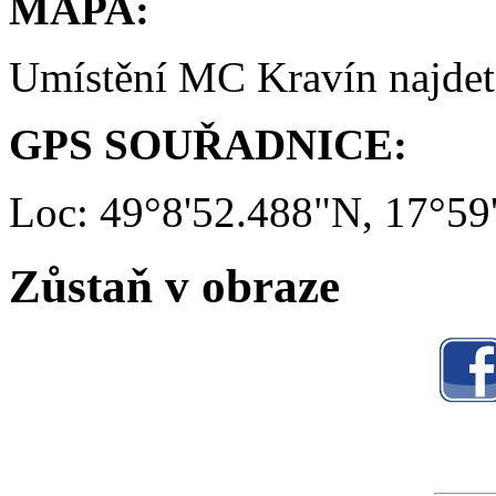
MAPA:
Umístění MC Kravín najde
GPS SOUŘADNICE:
Loc: 49°8'52.488"N, 17°59
Zůstaň v obraze