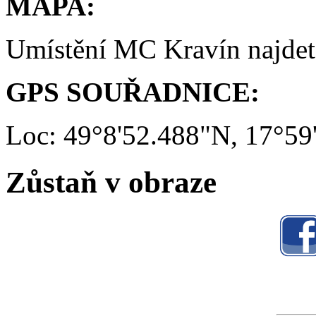
MAPA:
Umístění MC Kravín najde
GPS SOUŘADNICE:
Loc: 49°8'52.488"N, 17°59
Zůstaň v obraze