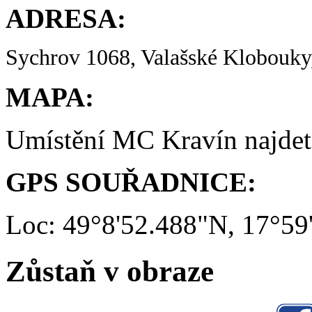
ADRESA:
Sychrov 1068, Valašské Klobouky,
MAPA:
Umístění MC Kravín najde
GPS SOUŘADNICE:
Loc: 49°8'52.488"N, 17°59
Zůstaň v obraze