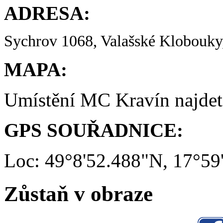
ADRESA:
Sychrov 1068, Valašské Klobouky,
MAPA:
Umístění MC Kravín najde
GPS SOUŘADNICE:
Loc: 49°8'52.488"N, 17°59
Zůstaň v obraze