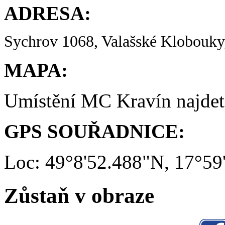
ADRESA:
Sychrov 1068, Valašské Klobouky,
MAPA:
Umístění MC Kravín najde
GPS SOUŘADNICE:
Loc: 49°8'52.488"N, 17°59
Zůstaň v obraze