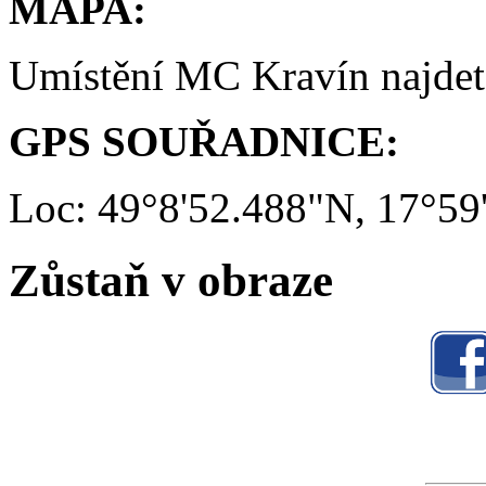
MAPA:
Umístění MC Kravín najde
GPS SOUŘADNICE:
Loc: 49°8'52.488"N, 17°59
Zůstaň v obraze