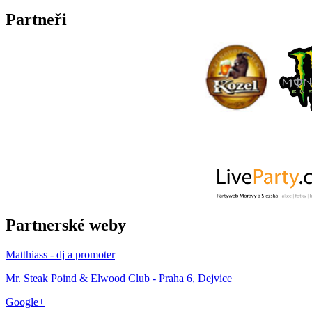
Partneři
Partnerské weby
Matthiass - dj a promoter
Mr. Steak Poind & Elwood Club - Praha 6, Dejvice
Google+