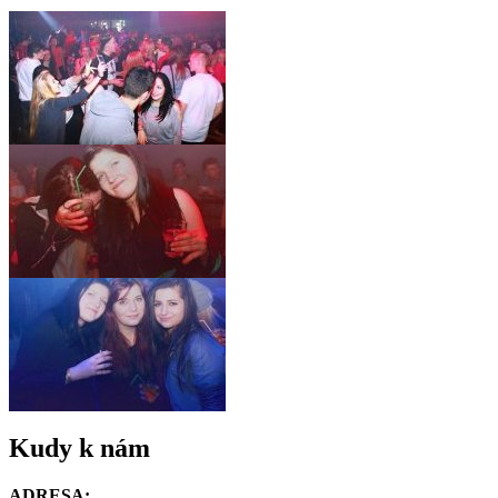
Kudy k nám
ADRESA: