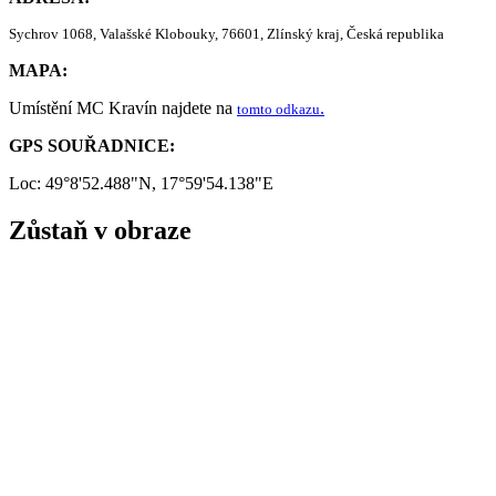
Sychrov 1068, Valašské Klobouky, 76601, Zlínský kraj, Česká republika
MAPA:
Umístění MC Kravín najdete na
.
tomto odkazu
GPS SOUŘADNICE:
Loc: 49°8'52.488"N, 17°59'54.138"E
Zůstaň v obraze