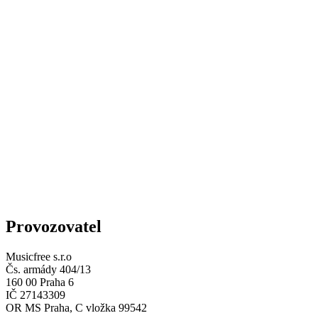
Provozovatel
Musicfree s.r.o
Čs. armády 404/13
160 00 Praha 6
IČ 27143309
OR MS Praha, C vložka 99542