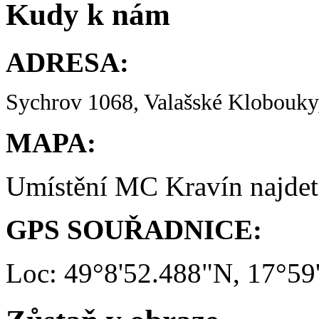
Kudy k nám
ADRESA:
Sychrov 1068, Valašské Klobouky,
MAPA:
Umístění MC Kravín najde
GPS SOUŘADNICE:
Loc: 49°8'52.488"N, 17°59