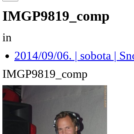
IMGP9819_comp
in
2014/09/06. | sobota | S
IMGP9819_comp