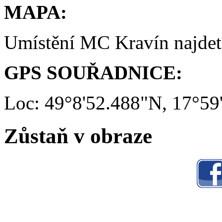
MAPA:
Umístění MC Kravín najde
GPS SOUŘADNICE:
Loc: 49°8'52.488"N, 17°59
Zůstaň v obraze