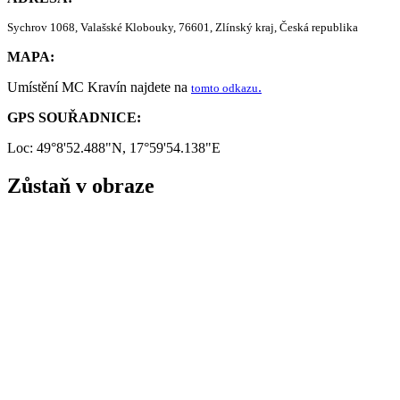
Sychrov 1068, Valašské Klobouky, 76601, Zlínský kraj, Česká republika
MAPA:
Umístění MC Kravín najdete na
.
tomto odkazu
GPS SOUŘADNICE:
Loc: 49°8'52.488"N, 17°59'54.138"E
Zůstaň v obraze