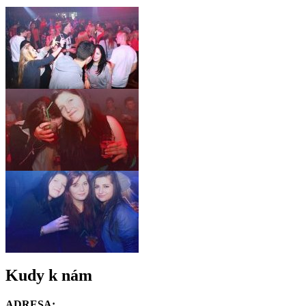
Kudy k nám
ADRESA: