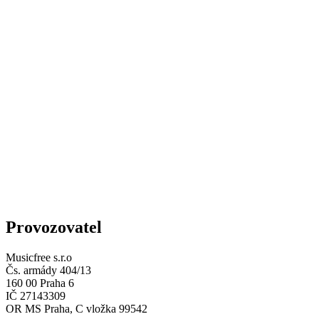
Provozovatel
Musicfree s.r.o
Čs. armády 404/13
160 00 Praha 6
IČ 27143309
OR MS Praha, C vložka 99542