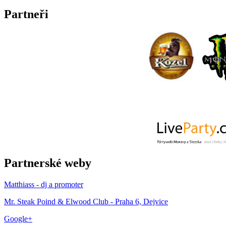
Partneři
Partnerské weby
Matthiass - dj a promoter
Mr. Steak Poind & Elwood Club - Praha 6, Dejvice
Google+