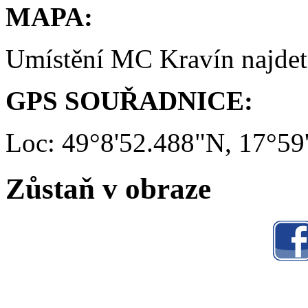
MAPA:
Umístění MC Kravín najde
GPS SOUŘADNICE:
Loc: 49°8'52.488"N, 17°59
Zůstaň v obraze