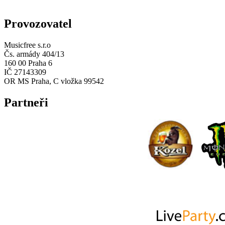
Provozovatel
Musicfree s.r.o
Čs. armády 404/13
160 00 Praha 6
IČ 27143309
OR MS Praha, C vložka 99542
Partneři