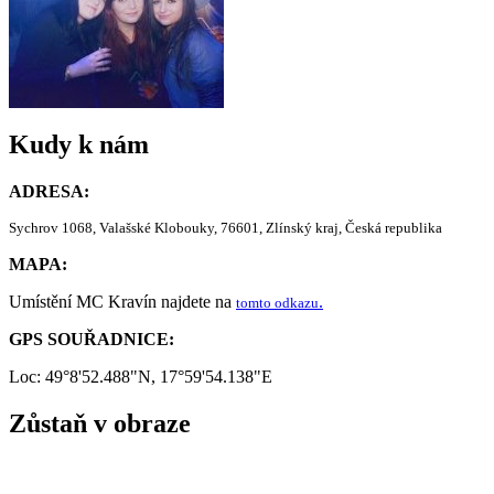
Kudy k nám
ADRESA:
Sychrov 1068, Valašské Klobouky, 76601, Zlínský kraj, Česká republika
MAPA:
Umístění MC Kravín najdete na
.
tomto odkazu
GPS SOUŘADNICE:
Loc: 49°8'52.488"N, 17°59'54.138"E
Zůstaň v obraze