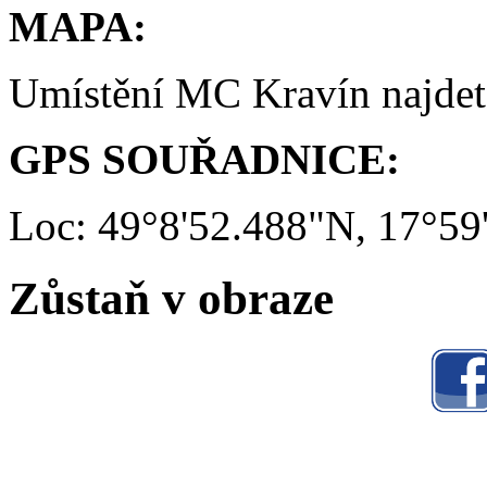
MAPA:
Umístění MC Kravín najde
GPS SOUŘADNICE:
Loc: 49°8'52.488"N, 17°59
Zůstaň v obraze