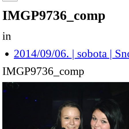
IMGP9736_comp
in
2014/09/06. | sobota | S
IMGP9736_comp