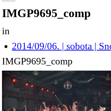
IMGP9695_comp
in
2014/09/06. | sobota | S
IMGP9695_comp