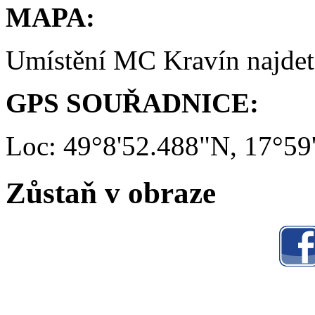
MAPA:
Umístění MC Kravín najde
GPS SOUŘADNICE:
Loc: 49°8'52.488"N, 17°59
Zůstaň v obraze