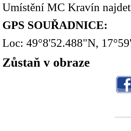
Umístění MC Kravín najde
GPS SOUŘADNICE:
Loc: 49°8'52.488"N, 17°59
Zůstaň v obraze