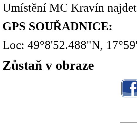
Umístění MC Kravín najde
GPS SOUŘADNICE:
Loc: 49°8'52.488"N, 17°59
Zůstaň v obraze