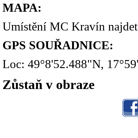
MAPA:
Umístění MC Kravín najde
GPS SOUŘADNICE:
Loc: 49°8'52.488"N, 17°59
Zůstaň v obraze