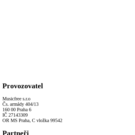
Provozovatel
Musicfree s.r.o
Čs. armády 404/13
160 00 Praha 6
IČ 27143309
OR MS Praha, C vložka 99542
Partneři