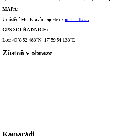
MAPA:
Umístění MC Kravín najdete na
.
tomto odkazu
GPS SOUŘADNICE:
Loc: 49°8'52.488"N, 17°59'54.138"E
Zůstaň v obraze
Kamarádi