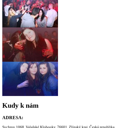
Kudy k nám
ADRESA:
Sychrov 1068, Valašské Klobouky, 76601, Zlínský kraj, Česká republika