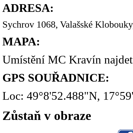
ADRESA:
Sychrov 1068, Valašské Klobouky,
MAPA:
Umístění MC Kravín najde
GPS SOUŘADNICE:
Loc: 49°8'52.488"N, 17°59
Zůstaň v obraze