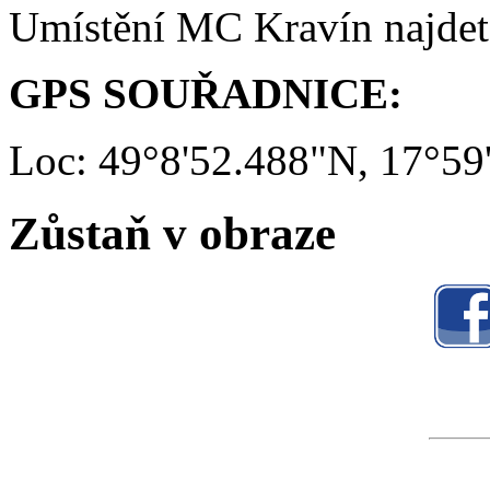
Umístění MC Kravín najde
GPS SOUŘADNICE:
Loc: 49°8'52.488"N, 17°59
Zůstaň v obraze