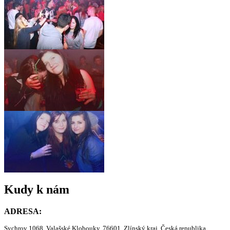
Kudy k nám
ADRESA:
Sychrov 1068, Valašské Klobouky, 76601, Zlínský kraj, Česká republika