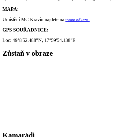
MAPA:
Umístění MC Kravín najdete na
.
tomto odkazu
GPS SOUŘADNICE:
Loc: 49°8'52.488"N, 17°59'54.138"E
Zůstaň v obraze
Kamarádi