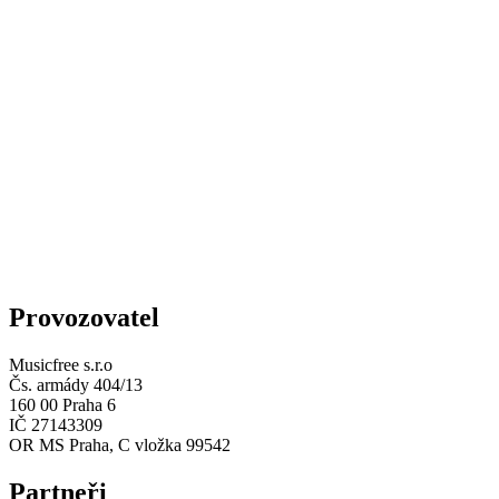
Provozovatel
Musicfree s.r.o
Čs. armády 404/13
160 00 Praha 6
IČ 27143309
OR MS Praha, C vložka 99542
Partneři