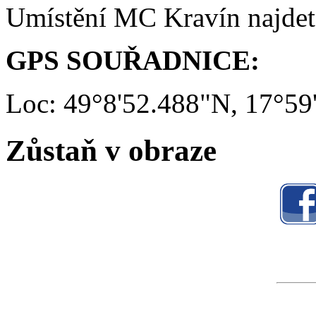
Umístění MC Kravín najde
GPS SOUŘADNICE:
Loc: 49°8'52.488"N, 17°59
Zůstaň v obraze