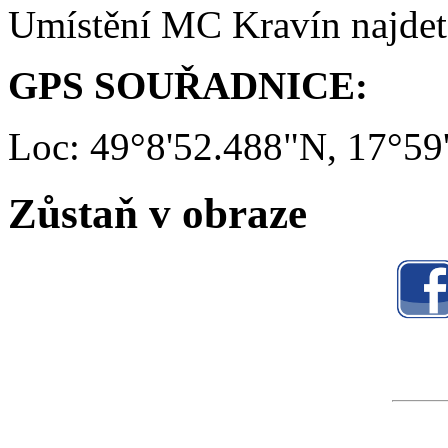
Umístění MC Kravín najde
GPS SOUŘADNICE:
Loc: 49°8'52.488"N, 17°59
Zůstaň v obraze