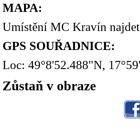
MAPA:
Umístění MC Kravín najde
GPS SOUŘADNICE:
Loc: 49°8'52.488"N, 17°59
Zůstaň v obraze