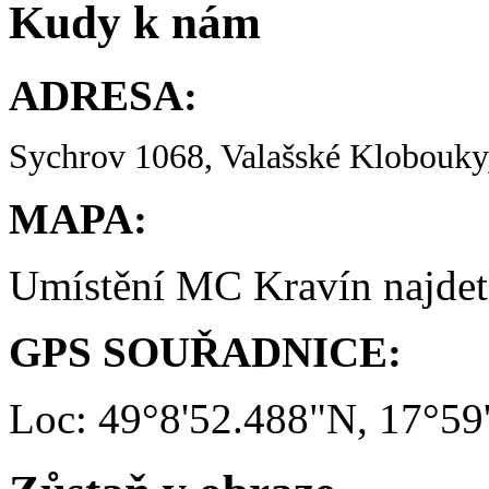
Kudy k nám
ADRESA:
Sychrov 1068, Valašské Klobouky,
MAPA:
Umístění MC Kravín najde
GPS SOUŘADNICE:
Loc: 49°8'52.488"N, 17°59