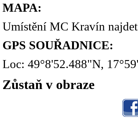
MAPA:
Umístění MC Kravín najde
GPS SOUŘADNICE:
Loc: 49°8'52.488"N, 17°59
Zůstaň v obraze