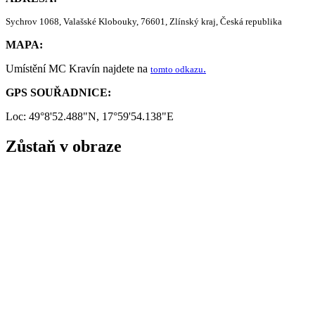
Sychrov 1068, Valašské Klobouky, 76601, Zlínský kraj, Česká republika
MAPA:
Umístění MC Kravín najdete na
.
tomto odkazu
GPS SOUŘADNICE:
Loc: 49°8'52.488"N, 17°59'54.138"E
Zůstaň v obraze