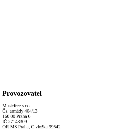
Provozovatel
Musicfree s.r.o
Čs. armády 404/13
160 00 Praha 6
IČ 27143309
OR MS Praha, C vložka 99542