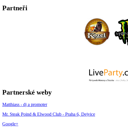
Partneři
Partnerské weby
Matthiass - dj a promoter
Mr. Steak Poind & Elwood Club - Praha 6, Dejvice
Google+