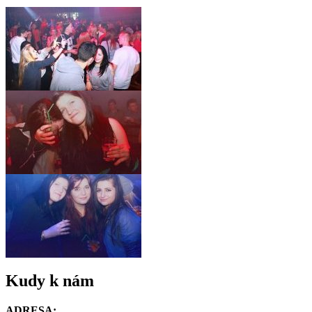
Kudy k nám
ADRESA: