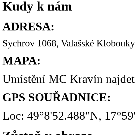
Kudy k nám
ADRESA:
Sychrov 1068, Valašské Klobouky,
MAPA:
Umístění MC Kravín najde
GPS SOUŘADNICE:
Loc: 49°8'52.488"N, 17°59