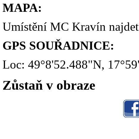
MAPA:
Umístění MC Kravín najde
GPS SOUŘADNICE:
Loc: 49°8'52.488"N, 17°59
Zůstaň v obraze