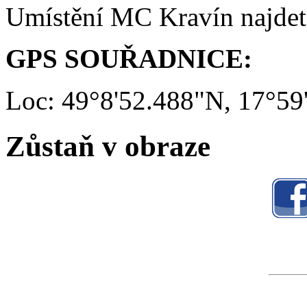
Umístění MC Kravín najde
GPS SOUŘADNICE:
Loc: 49°8'52.488"N, 17°59
Zůstaň v obraze