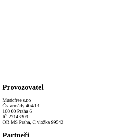
Provozovatel
Musicfree s.r.o
Čs. armády 404/13
160 00 Praha 6
IČ 27143309
OR MS Praha, C vložka 99542
Partneři