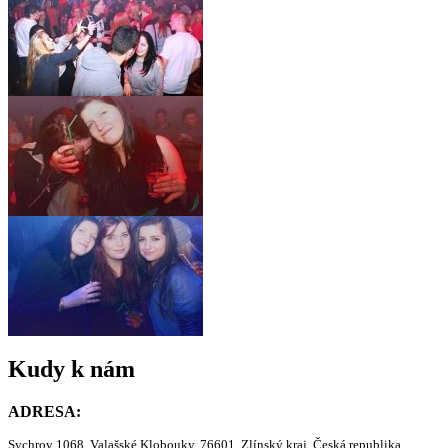
Kudy k nám
ADRESA:
Sychrov 1068, Valašské Klobouky, 76601, Zlínský kraj, Česká republika