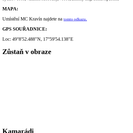
MAPA:
Umístění MC Kravín najdete na
.
tomto odkazu
GPS SOUŘADNICE:
Loc: 49°8'52.488"N, 17°59'54.138"E
Zůstaň v obraze
Kamarádi