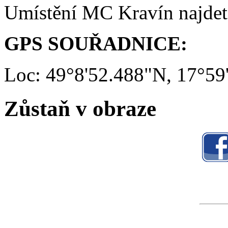
Umístění MC Kravín najde
GPS SOUŘADNICE:
Loc: 49°8'52.488"N, 17°59
Zůstaň v obraze