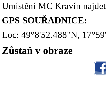
Umístění MC Kravín najde
GPS SOUŘADNICE:
Loc: 49°8'52.488"N, 17°59
Zůstaň v obraze