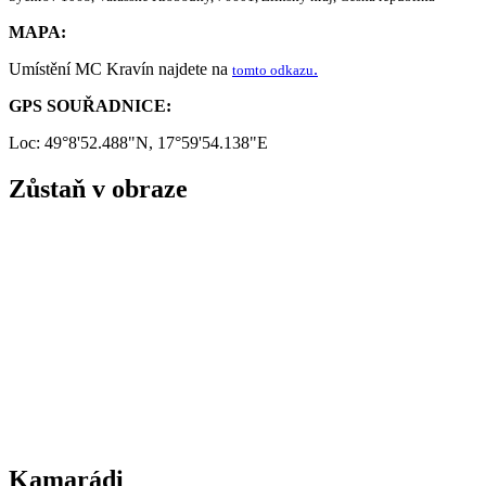
MAPA:
Umístění MC Kravín najdete na
.
tomto odkazu
GPS SOUŘADNICE:
Loc: 49°8'52.488"N, 17°59'54.138"E
Zůstaň v obraze
Kamarádi