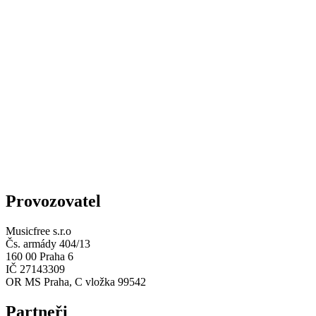
Provozovatel
Musicfree s.r.o
Čs. armády 404/13
160 00 Praha 6
IČ 27143309
OR MS Praha, C vložka 99542
Partneři