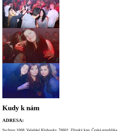
Kudy k nám
ADRESA:
Sychrov 1068, Valašské Klobouky, 76601, Zlínský kraj, Česká republika