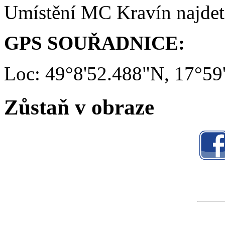
Umístění MC Kravín najde
GPS SOUŘADNICE:
Loc: 49°8'52.488"N, 17°59
Zůstaň v obraze