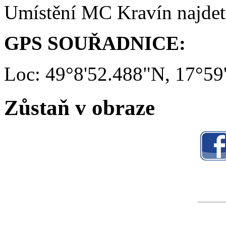
Umístění MC Kravín najde
GPS SOUŘADNICE:
Loc: 49°8'52.488"N, 17°59
Zůstaň v obraze