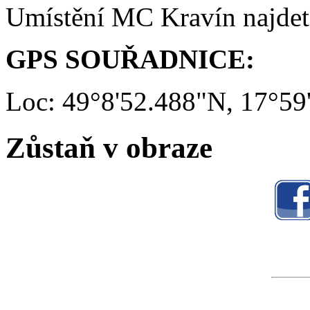
Umístění MC Kravín najde
GPS SOUŘADNICE:
Loc: 49°8'52.488"N, 17°59
Zůstaň v obraze