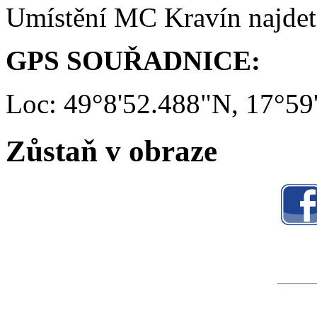
Umístění MC Kravín najde
GPS SOUŘADNICE:
Loc: 49°8'52.488"N, 17°59
Zůstaň v obraze