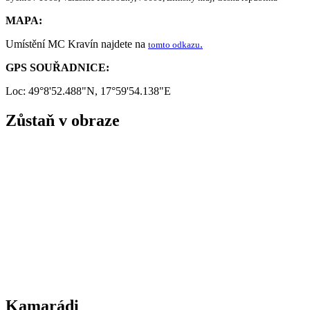
MAPA:
Umístění MC Kravín najdete na
.
tomto odkazu
GPS SOUŘADNICE:
Loc: 49°8'52.488"N, 17°59'54.138"E
Zůstaň v obraze
Kamarádi