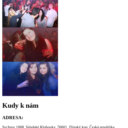
Kudy k nám
ADRESA:
Sychrov 1068, Valašské Klobouky, 76601, Zlínský kraj, Česká republika