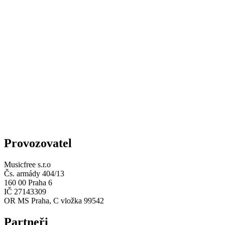
Provozovatel
Musicfree s.r.o
Čs. armády 404/13
160 00 Praha 6
IČ 27143309
OR MS Praha, C vložka 99542
Partneři