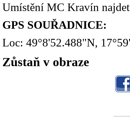
Umístění MC Kravín najde
GPS SOUŘADNICE:
Loc: 49°8'52.488"N, 17°59
Zůstaň v obraze